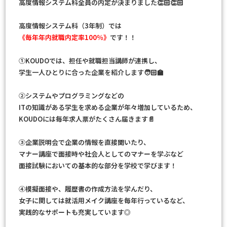
高度情報システム科全員の内定が決まりました👏🏻👏🏻
高度情報システム科（3年制）では
《毎年年内就職内定率100％》
です！！
①KOUDOでは、担任や就職担当講師が連携し、
学生一人ひとりに合った企業を紹介します🧑🏻‍🏫
②システムやプログラミングなどの
ITの知識がある学生を求める企業が年々増加しているため、
KOUDOには毎年求人票がたくさん届きます📄
③企業説明会で企業の情報を直接聞いたり、
マナー講座で面接時や社会人としてのマナーを学ぶなど
面接試験においての基本的な部分を学校で学びます！
④模擬面接や、履歴書の作成方法を学んだり、
女子に関しては就活用メイク講座を毎年行っているなど、
実践的なサポートも充実しています◎