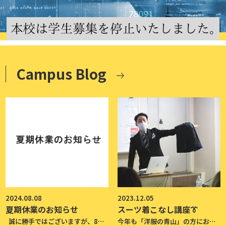
Campus Blog
2024.08.08
2023.12.05
夏期休業のお知らせ
スーツ着こなし講座👔
誠に勝手ではございますが、8月11日(日)～18日(日)は夏期休業とさせていただきます。 この期間中は電話対応も行っておりませんので、予めご了承ください。
今年も「洋服の青山」の方にお越しいただき、 次年度卒業年次生のスーツ着こなし講座が開催されました😊 年明けから就職活動が本格的に始まり、 スーツを着る機会が増えます。 就職活動では見た目の清潔感が重要になってくるため、 正しいサイズのスーツを正しく着こなすことが大切です✅ ネクタイの締め方や、企業に入る際のコートを脱ぐタイミングや畳み方を実演で学びました。 既にスーツを購入した学生や、これから購入する学生もいますが、 みなさん真剣に講師の方の話を聞いていました📝 今回学んだことを活かして、来年の就職活動頑張りましょう！