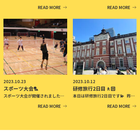
READ MORE
READ MORE
2023.10.23
2023.10.12
スポーツ大会🏸
研修旅行2日目🚶🏻
スポーツ大会が開催されました💪🏻🌟 コロナ禍だったこともあり、約4年ぶりの開催です❕ 今回は学生たちの多数決により、バドミントンを行いました🏸 全てダブルス戦です🧑🏻‍🤝‍🧑🏻 始めはリーグ戦を行い、 リーグ優勝したペアがトーナメントに勝ち進みます！ 白熱した試合が繰り広げられました🔥🔥 リーグは、クラスごとではなくクラス学年関係なくランダムで組まれたため、 普段あまり接することのない学生同士が接する機会となりました🤝🏻 優勝したペアは、高度情報システム科の2年生です🏆 おめでとうございます👏🏻🎉 最後は掃除もきっちり行いました🧹 みなさんスポーツ大会を楽しめたでしょうか？ 今回のスポーツ大会を機に、 学生同士の輪が広がると嬉しいです🌞
本日は研修旅行2日目です💫 昨晩はホテルでコース料理を食べ、 緊張しながらも美味しさを味わっていました🍽️ 初日の夜はよく眠れたでしょうか😴？ 2日目は一社、企業見学をさせていただきました。 学生たちは真剣にメモを取りながらお話を聞いていました📝 その後は自由行動でした🚶🏻🚶🏻‍♂️ 東京に来たのが久々な学生も多くいたため、 より楽しめたと思います😊❕ 明日はいよいよ最終日です！ 最終日も怪我無く、楽しく過ごしましょう🌟
READ MORE
READ MORE