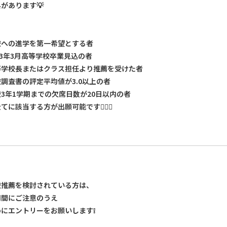
があります💡
校への進学を第一希望とする者
23年3月高等学校卒業見込の者
等学校長またはクラス担任より推薦を受けた者
調査書の評定平均値が3.0以上の者
3年1学期までの欠席日数が20日以内の者
てに該当する方が出願可能です🙋🏻‍♀️
校推薦を検討されている方は、
期間にご注意のうえ
めにエントリーをお願いします❕