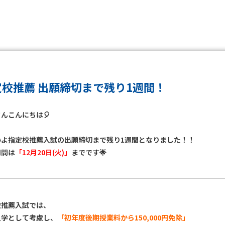
定校推薦 出願締切まで残り1週間！
んこんにちは🎈
いよ指定校推薦入試の出願締切まで残り1週間となりました！！
期間は
「12月20日(火)」
までです🌟
校推薦入試では、
入学として考慮し、
「初年度後期授業料から150,000円免除」