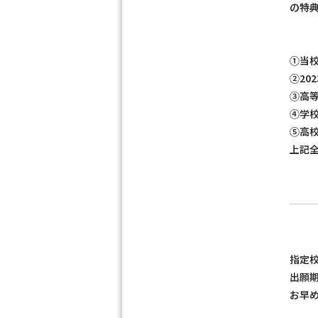
の特典
①当
②20
③高
④学校
⑤高校
上記全
指定
出願
お早