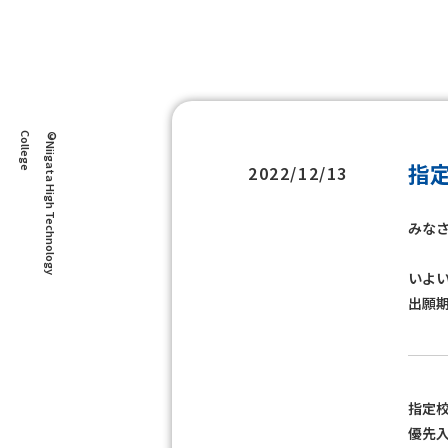
e
©
N
i
i
g
a
t
a
H
i
g
h
T
e
c
h
n
o
l
o
g
y
C
o
l
l
e
g
指
2022/12/13
みなさ
いよ
出願
指定
優先