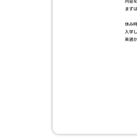
内容
まず
休み
入学
来週か