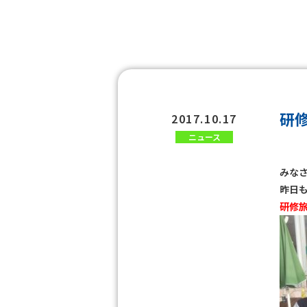
研
2017.10.17
ニュース
みな
昨日
研修