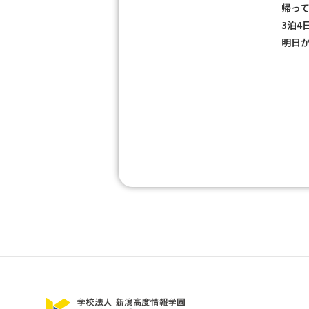
帰って
3泊4
明日