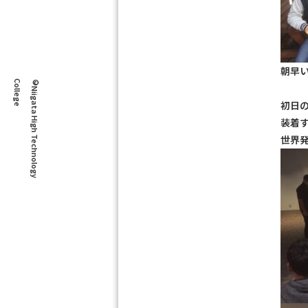
朝早
e
©
N
i
i
g
a
t
a
H
i
g
h
T
e
c
h
n
o
l
o
g
y
C
o
l
l
e
g
初日
装着
世界