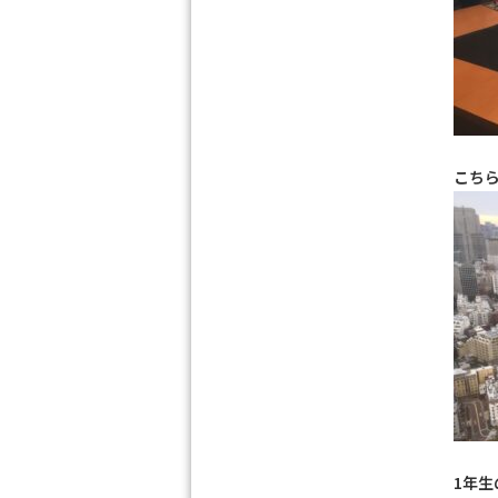
こち
1年