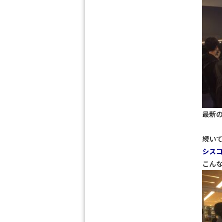
最新
続い
シス
こん